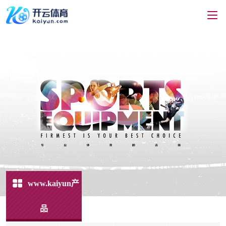
www.kaiyun产
品