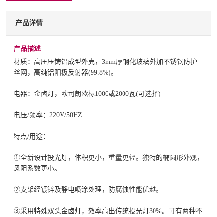
产品详情
产品描述
材质：高压压铸铝成型外壳，3mm厚钢化玻璃外加不锈钢防护
丝网，高纯铝阳极反射器(99.8%)。
电器：金卤灯，欧司朗欧标1000或2000瓦(可选择)
电压/频率：220V/50HZ
特点/用途：
①全新设计投光灯，体积更小，重量更轻。独特的椭圆形外观，
风阻系数更小。
②支架经镀锌及静电喷涂处理，防腐蚀性能优越。
③采用特殊双头金卤灯，效率高出传统投光灯30%。可有两种不