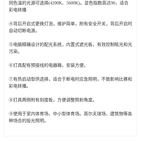
同色温的光源可选择(4200K、5600K)。显色指数高达90，适合
彩电转播
④背后开启式更换灯泡，维护简单，附有安全开关，背后开启时
自动切断电源。
⑤电脑精确设计的配光系统，内置式遮光板，有效控制眩光和光
污染。
⑥灯具配有预接线的电器箱，安装方便。
⑦有热启动型供选择，适合于断电时应急照明，不致影响比赛和
彩电转播。
⑧灯具两侧附有刻度板，方便调整照射角度。
⑨使用于室内体育场、中小型体育场。高尔夫球场、建筑物等各
种场合的投光照明。