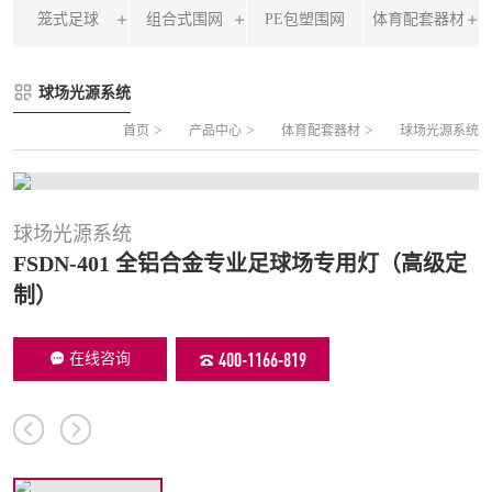
笼式足球
组合式围网
PE包塑围网
体育配套器材
FLZ-A 双夹丝笼式足球
圆管组合式围网
球场光源系统
FLZ-B 夹芯板笼式足球
方管组合式围网
>
>
>
首页
产品中心
体育配套器材
球场光源系统
FLZ-C 半格栅笼式足球
片装组合式围网
FLZ-D PE包塑笼式足球
球场光源系统
FSDN-401 全铝合金专业足球场专用灯（高级定
制）
400-1166-819
在线咨询