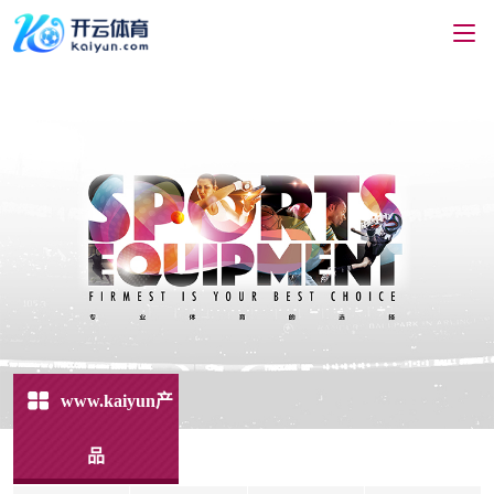
www.kaiyun产
品