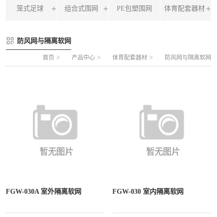
笼式足球
组合式围网
PE包塑围网
体育配套器材
FLZ-A 双夹丝笼式足球
圆管组合式围网
防风网与隔离软网
FLZ-B 夹芯板笼式足球
方管组合式围网
>
>
>
首页
产品中心
体育配套器材
防风网与隔离软网
FLZ-C 半格栅笼式足球
片装组合式围网
FLZ-D PE包塑笼式足球
FGW-030A 室外隔离软网
FGW-030 室内隔离软网