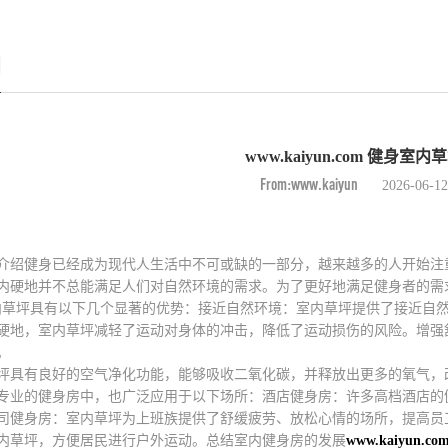
闻
www.kaiyun.com 健身室内
From:www.kaiyun
2026-06-12
介绍健身已经成为现代人生活中不可或缺的一部分，越来越多的人开始注
内硬地并不总能满足人们对自然环境的需求。为了更好地满足健身者的需
内草坪具有以下几个显著的优势：接近自然环境：室内草坪提供了接近自
硬地，室内草坪减轻了运动对身体的冲击，降低了运动损伤的风险。增强
。
坪具有良好的空气净化功能，能够吸收二氧化碳，并释放出更多的氧气，
专业的健身房中，也广泛应用于以下场所：酒店健身房：许多高档酒店的
司健身房：室内草坪为上班族提供了舒缓疲劳、放松心情的场所，提高员
内草坪，方便居民进行户外运动。总结室内健身房的发展
www.kaiyun.co