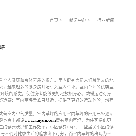
首页
>
新闻中心
>
行业新闻
草坪
重个人健康和身体素质的提升。室内健身房是人们最常去的地
求，越来越多的健身房开始引入室内草坪。室内草坪的优势室
然环境的感觉，使健身者能够更好地放松身心。减缓运动对身
舒适感：室内草坪柔软且舒适，提供了更好的运动体验，增强
改善室内空气质量。室内草坪的应用室内草坪的应用已经逐渐
健身房中都设
www.kaiyun.com
置有室内草坪，为住客提供更
工的健康状况和工作效率。小区健身中心：一些居民小区的健
m
与人们对健康生活的追求密不可分，而室内草坪的出现为室