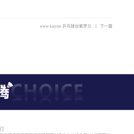
www.kaiyun 乒乓球台紫罗兰
丨
下一篇
们